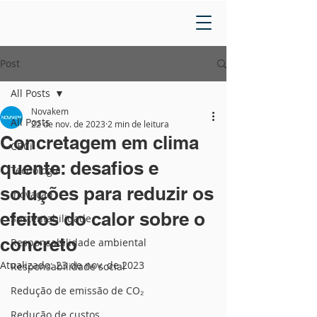
Post
All Posts
Novakem
All Posts
22 de nov. de 2023
2 min de leitura
Concretagem em clima
CBCi
quente: desafios e
Tecnologia
soluções para reduzir os
Inovação
efeitos do calor sobre o
Sustentabilidade
concreto
Responsabilidade ambiental
Atualizado:
23 de nov. de 2023
Responsabilidade social
Redução de emissão de CO₂
Redução de custos