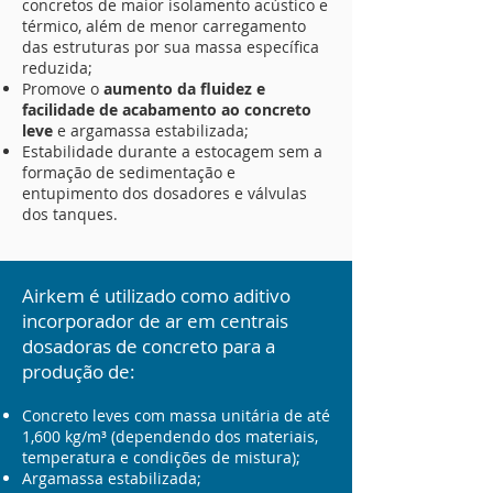
concretos de maior isolamento acústico e
térmico, além de menor carregamento
das estruturas por sua massa específica
reduzida;
Promove o
aumento da fluidez e
facilidade de acabamento ao concreto
leve
e argamassa estabilizada;
Estabilidade durante a estocagem sem a
formação de sedimentação e
entupimento dos dosadores e válvulas
dos tanques.
Airkem é utilizado como aditivo
incorporad
or de ar em centrais
dosador
as de concreto para
a
produção d
e:
Concreto lev
es com massa unitária de até
1,600 kg/m
³ (dependendo dos materiais,
temperatura e
condições de mistura);
Argamassa estabilizada;