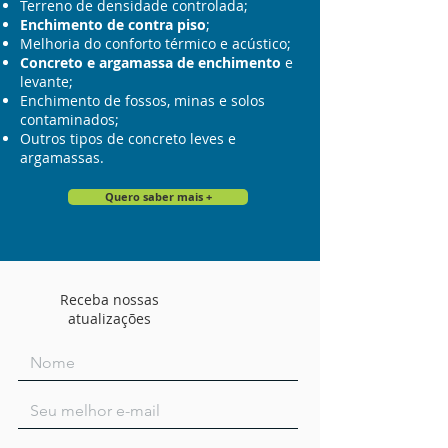
Terreno de densidade controlada;
Enchi
mento de contra piso
;
Melhoria do conforto térmico e acústico;
Concreto e argamassa de enchimento
e
levante;
Enchimento de fossos, minas e solos
contaminados;
Outros tipos de concreto leves e
argamassas.
Quero saber mais +
Receba nossas
atualizações