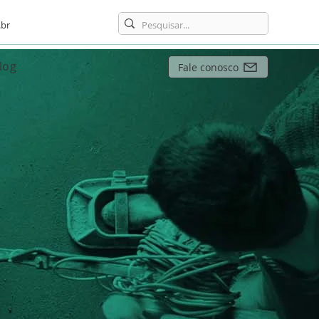
br
log
Fale conosco