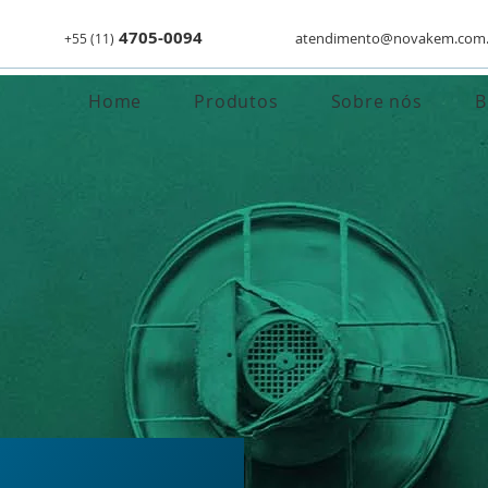
4705-
0094
atendimento@novakem.com.
+55
(11)
Home
Produtos
Sobre nós
B