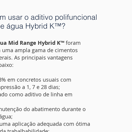
 usar o aditivo polifuncional
de água Hybrid K™?
gua Mid Range Hybrid K™
foram
 a uma ampla gama de cimentos
ais. As principais vantagens
baixo:
8% em concretos usuais com
ressão a 1, 7 e 28 dias;
ado como aditivo de linha em
nutenção do abatimento durante o
 água;
o uma aplicação adequada com ótima
da trabalhabilidade;