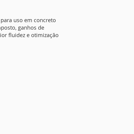
™
 para uso em concreto
mposto, ganhos de
or fluidez e otimização