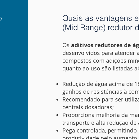
o
Quais as vantagens em
s
(Mid Range) redutor 
Os
aditivos redutores de á
desenvolvidos para atender
compostos com adições miner
quanto ao uso são listadas a
Redução de água acima de 1
ganhos de resistências à comp
Recomendado para ser utiliz
centrais dosadoras;
Proporciona melhoria da ma
transporte e alta redução de
Pega controlada, permitind
produtividade pelo aumento 